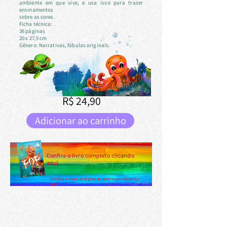
ambiente em que vive, e usa isso para trazer
ensinamentos
sobre as cores.
Ficha técnica:
36 páginas
20 x 27,5 cm
Gênero: Narrativas, fábulas originais.
R$ 24,90
Adicionar ao carrinho
Confira o livro completo clicando
aqui.
Confira o manual digital do professor clicando
aqui.