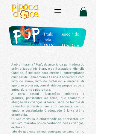
Título escolhido
pelo
PNLD literário
2022
A obra literária "Pop", de autoria da ganhadora do
prêmio Jabuti Iris Stern, e da ilustradora Michelle
Cândido, é indicada para creche II, contemplando
crianças de 1 ano e meio a 4 anos. A obra conta com
livro do aluno, livro do professor, e material de
apoio ao professor, com atividades propostas para
antes, durante e pós leitura.
A obra possui ilustrações
coloridas e
grandes,
pertinentes ao tema, que chamam a
atenção das crianças. A fonte usada no texto é de
tamanho expressivo, em alto contraste com o
fundo, o vocabulário é adequado à faixa etária
pretendida.
O livro estimula a criatividade ao apresentar um
ser vivo marinho pouco conhecido pelas crianças,
explora o
fato de que esse animal consegue se camuflar no